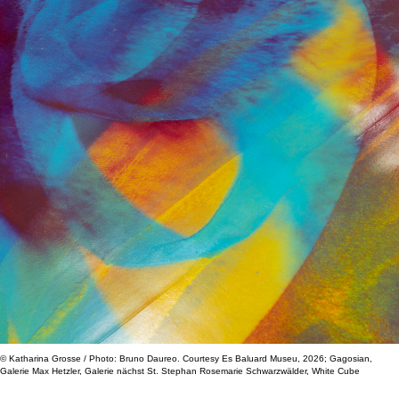
© Katharina Grosse / Photo: Bruno Daureo. Courtesy Es Baluard Museu, 2026; Gagosian,
Galerie Max Hetzler, Galerie nächst St. Stephan Rosemarie Schwarzwälder, White Cube